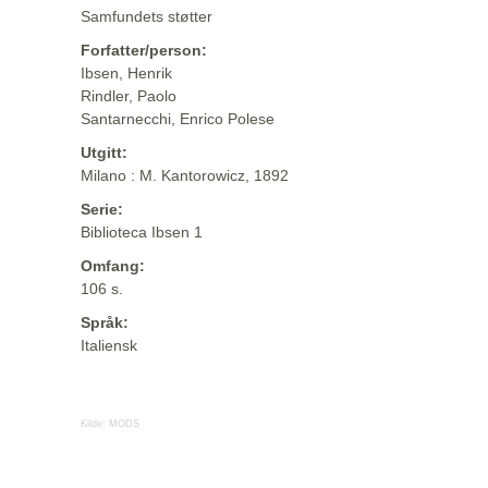
Samfundets støtter
Forfatter/person:
Ibsen, Henrik
Rindler, Paolo
Santarnecchi, Enrico Polese
Utgitt:
Milano : M. Kantorowicz, 1892
Serie:
Biblioteca Ibsen 1
Omfang:
106 s.
Språk:
Italiensk
Kilde:
MODS