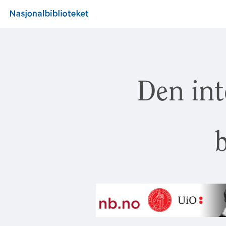
Den int
b