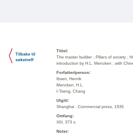
Tittel:
Tilbake til
The master builder ; Pillars of society ; 
søketreff
introduction by H.L. Mencken ; with Chi
Forfatter/person:
Ibsen, Henrik
Mencken, H.L.
I-Tseng, Chang
Utgitt:
Shanghai : Commercial press, 1935
Omfang:
XIII, 373 s.
Noter: