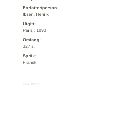
Forfatter/person:
Ibsen, Henrik
Utgitt:
Paris : 1893
Omfang:
327 s.
Språk:
Fransk
Kilde:
MODS