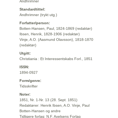
Andhrimner
Standardtittel:
Andhrimner (trykt utg.)
Forfatter/person:
Botten-Hansen, Paul, 1824-1869 (redaktør)
Ibsen, Henrik, 1828-1906 (redaktør)
Vinje, A.O. (Aasmund Olavsson), 1818-1870
(redaktør)
Utgitt:
Christiania : Et Interessentskabs Forl., 1851
ISSN:
1894-0927
Form/genre:
Tidsskrifter
Noter:
1851, Nr. 1-Nr. 13 (28. Sept. 1851)
Redaktører: Henrik Ibsen, A.O. Vinje, Paul
Botten-Hansen og andre
Tidligere forlag: N.F. Axelsens Forlag