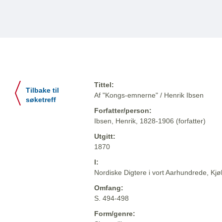
Tittel:
Tilbake til
Af "Kongs-emnerne" / Henrik Ibsen
søketreff
Forfatter/person:
Ibsen, Henrik, 1828-1906 (forfatter)
Utgitt:
1870
I:
Nordiske Digtere i vort Aarhundrede, Kj
Omfang:
S. 494-498
Form/genre: