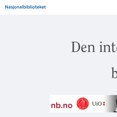
Den int
b