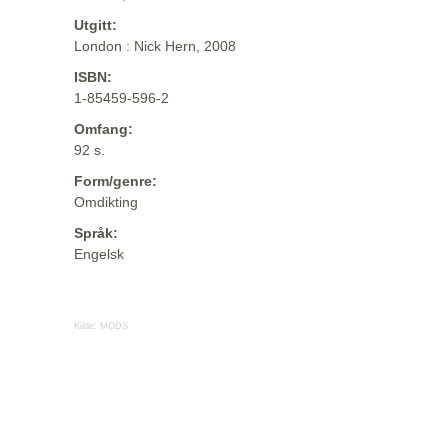
Utgitt:
London : Nick Hern, 2008
ISBN:
1-85459-596-2
Omfang:
92 s.
Form/genre:
Omdikting
Språk:
Engelsk
Kilde:
MODS