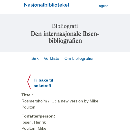
English
Bibliografi
Den internasjonale Ibsen-
bibliografien
Søk
Verkliste
Om bibliografien
Tilbake til
søketreff
Tittel:
Rosmersholm / ... ; a new version by Mike
Poulton
Forfatter/person:
Ibsen, Henrik
Poulton, Mike