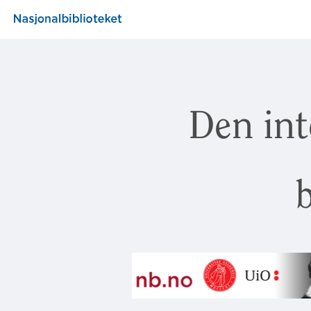
Den int
b