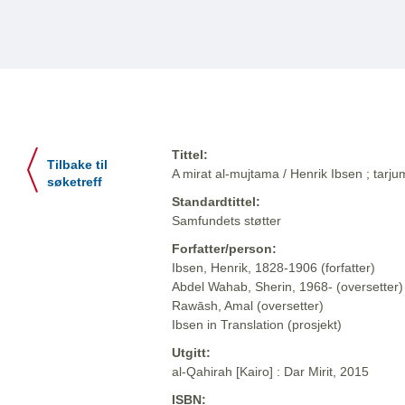
Tittel:
Tilbake til
A mirat al-mujtama / Henrik Ibsen ; tar
søketreff
Standardtittel:
Samfundets støtter
Forfatter/person:
Ibsen, Henrik, 1828-1906 (forfatter)
Abdel Wahab, Sherin, 1968- (oversetter)
Rawāsh, Amal (oversetter)
Ibsen in Translation (prosjekt)
Utgitt:
al-Qahirah [Kairo] : Dar Mirit, 2015
ISBN: