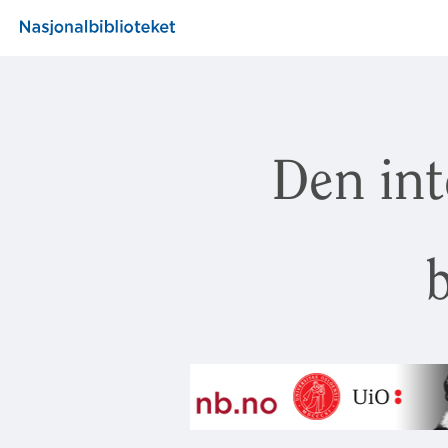
Den int
b