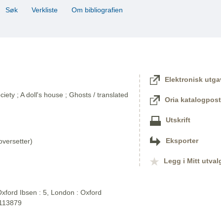
Søk
Verkliste
Om bibliografien
Elektronisk utga
iety ; A doll's house ; Ghosts / translated
Oria katalogpost
Utskrift
Eksporter
versetter)
Legg i Mitt utval
xford Ibsen : 5, London : Oxford
2113879