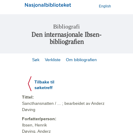
English
Bibliografi
Den internasjonale Ibsen-
bibliografien
Søk
Verkliste
Om bibliografien
Tilbake til
søketreff
Tittel:
Sancthansnatten / ... ; bearbeidet av Anderz
Døving
Forfatter/person:
Ibsen, Henrik
Døving, Anderz