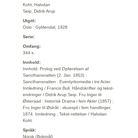
Koht, Halvdan
Seip, Didrik Arup
Utgitt:
Oslo : Gyldendal, 1928
Serie:
Omfang:
344 s.
Innhold:
Innhold: Prolog ved Opførelsen af
Sancthansnatten (2. Jan. 1853) ;
Sancthansnatten : Eventyrkomedie i tre Acter.
Innledning / Francis Bull. Håndskrifter og tekst-
endringer / Didrik Arup Seip. Fru Inger til
Østeraad : historisk Drama i fem Akter (1857) ;
Fru Inger til Østråt : skuespil i fem handlinger,
1874. Innledning ; Tekst-rettelser / Halvdan
Koht.
Språk:
Norsk (Bokmål)