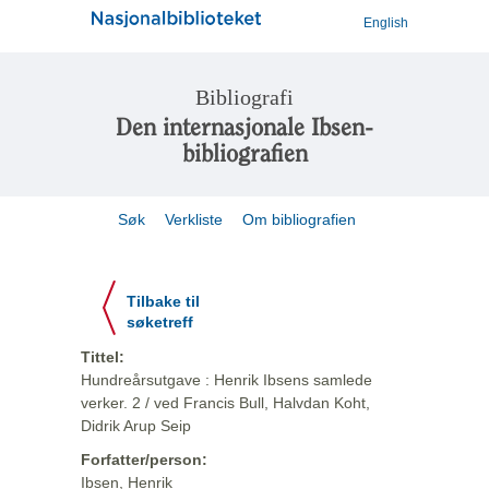
English
Bibliografi
Den internasjonale Ibsen-
bibliografien
Søk
Verkliste
Om bibliografien
Tilbake til
søketreff
Tittel:
Hundreårsutgave : Henrik Ibsens samlede
verker. 2 / ved Francis Bull, Halvdan Koht,
Didrik Arup Seip
Forfatter/person:
Ibsen, Henrik