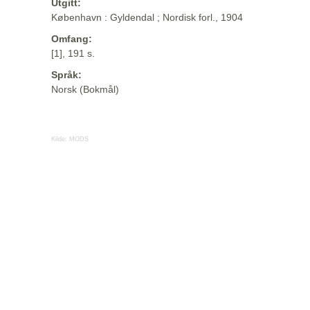
Utgitt:
København : Gyldendal ; Nordisk forl., 1904
Omfang:
[1], 191 s.
Språk:
Norsk (Bokmål)
Kilde:
MODS