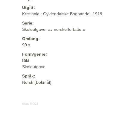
Utgitt:
Kristiania : Gyldendalske Boghandel, 1919
Serie:
Skoleutgaver av norske forfattere
Omfang:
90 s.
Form/genre:
Dikt
Skoleutgave
Språk:
Norsk (Bokmål)
Kilde:
MODS