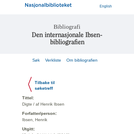
English
Bibliografi
Den internasjonale Ibsen-
bibliografien
Søk
Verkliste
Om bibliografien
Tilbake til
søketreff
Tittel:
Digte / af Henrik Ibsen
Forfatter/person:
Ibsen, Henrik
Utgitt: