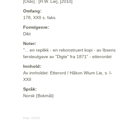
[Oslo] : [H.W. Lie], [2010]
Omfang:
178, XXII s. faks.
Form/genre:
Dikt
Noter:
"... en replikk - en rekonstruert kopi - av Ibsens
førsteutgave av "Digte" fra 1871" - etterordet
Innhold:
Av innholdet: Etterord / Håkon Wium Lie, s. I-
XXII
Språk:
Norsk (Bokmål)
Kilde:
MODS