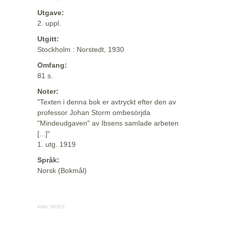
Utgave:
2. uppl.
Utgitt:
Stockholm : Norstedt, 1930
Omfang:
81 s.
Noter:
"Texten i denna bok er avtryckt efter den av
professor Johan Storm ombesörjda
"Mindeudgaven" av Ibsens samlade arbeten
[...]"
1. utg. 1919
Språk:
Norsk (Bokmål)
Kilde:
MODS