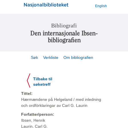
English
Bibliografi
Den internasjonale Ibsen-
bibliografien
Søk
Verkliste
Om bibliografien
Tilbake til
søketreff
Tittel:
Hærmændene på Helgeland / med inledning
och ordförklaringar av Carl G. Laurin
Forfatter/person:
Ibsen, Henrik
Laurin, Carl G.