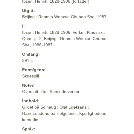
Ibsen, Henrik, 1828-1906 (forfatter)
Utgitt:
Beijing : Renmin Wenxue Chuban She, 1987
I:
Ibsen, Henrik, 1828-1906: Verker. Kinesisk :
Quan ji : 2, Beijing : Renmin Wenxue Chuban
She, 1986-1987
Omfang:
391 s.
Form/genre:
Skuespill
Noter:
Oversatt tittel: Samlede verker
Innhold:
Gildet på Solhaug ; Olaf Liljekrans ;
Hærmændene på Helgeland ; Kjærlighedens
komedie
Språk: