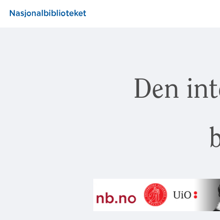
Den int
b