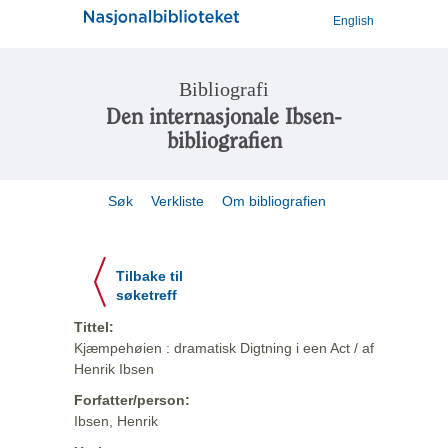
English
Bibliografi
Den internasjonale Ibsen-
bibliografien
Søk
Verkliste
Om bibliografien
Tilbake til
søketreff
Tittel:
Kjæmpehøien : dramatisk Digtning i een Act / af
Henrik Ibsen
Forfatter/person:
Ibsen, Henrik