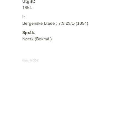
Utgitt:
1854
I:
Bergenske Blade : 7:9 29/1-(1854)
Språk:
Norsk (Bokmål)
Kilde:
MODS