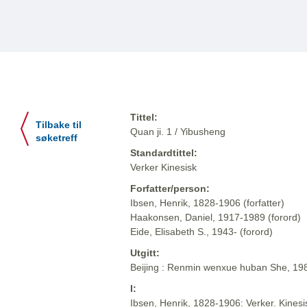
Tittel:
Tilbake til
Quan ji. 1 / Yibusheng
søketreff
Standardtittel:
Verker Kinesisk
Forfatter/person:
Ibsen, Henrik, 1828-1906 (forfatter)
Haakonsen, Daniel, 1917-1989 (forord)
Eide, Elisabeth S., 1943- (forord)
Utgitt:
Beijing : Renmin wenxue huban She, 19
I:
Ibsen, Henrik, 1828-1906: Verker. Kinesi