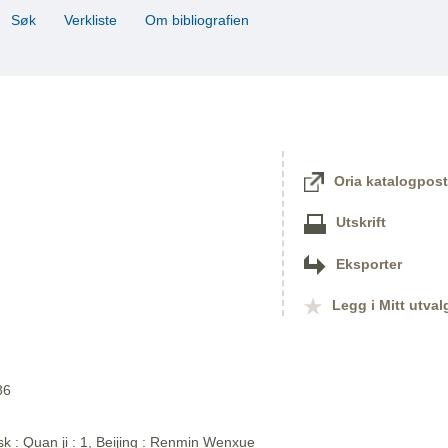
Søk
Verkliste
Om bibliografien
Oria katalogpost
Utskrift
Eksporter
Legg i Mitt utval
86
sk : Quan ji : 1, Beijing : Renmin Wenxue