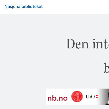
Den int
b