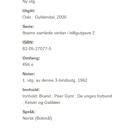
Ny utg.
Utgitt:
Oslo : Gyldendal, 2000
Serie:
Ibsens samlede verker i billigutgave 2
ISBN:
82-05-27077-5
Omfang:
456 s.
Noter:
1. utg. av denne 3-bindsutg. 1962
Innhold:
Innhold: Brand ; Peer Gynt ; De unges forbund
; Keiser og Galilæer
Språk:
Norsk (Bokmål)