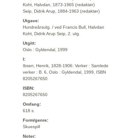
Koht, Halvdan, 1873-1965 (redaktør)
Seip, Didrik Arup, 1884-1963 (redaktør)
Utgave:
Hundreårsutg. / ved Francis Bull, Halvdan
Koht, Didrik Arup Seip, 2. utg.
Utgitt:
Oslo : Gyldendal, 1999
I:
Ibsen, Henrik, 1828-1906: Verker : Samlede
verker : B. 6, Oslo : Gyldendal, 1999, ISBN
8205267650
ISBN:
8205267650
Omfang:
618 s.
Form/genre:
Skuespill
Noter: