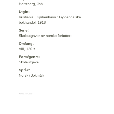
Hertzberg, Joh.
Utgitt:
Kristiania ; Kjøbenhavn : Gyldendalske
bokhandel, 1918
Serie:
Skoleutgaver av norske forfattere
Omfang:
VIII, 120 s.
Form/genre:
Skoleutgave
Språk:
Norsk (Bokmål)
Kilde:
MODS