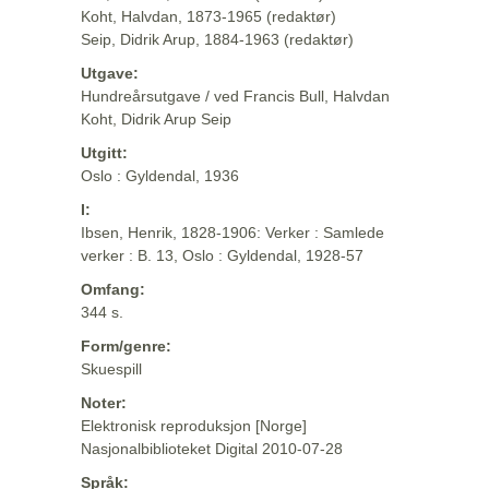
Koht, Halvdan, 1873-1965 (redaktør)
Seip, Didrik Arup, 1884-1963 (redaktør)
Utgave:
Hundreårsutgave / ved Francis Bull, Halvdan
Koht, Didrik Arup Seip
Utgitt:
Oslo : Gyldendal, 1936
I:
Ibsen, Henrik, 1828-1906: Verker : Samlede
verker : B. 13, Oslo : Gyldendal, 1928-57
Omfang:
344 s.
Form/genre:
Skuespill
Noter:
Elektronisk reproduksjon [Norge]
Nasjonalbiblioteket Digital 2010-07-28
Språk: