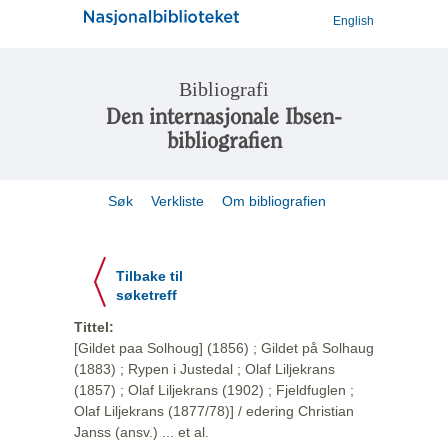
English
Bibliografi
Den internasjonale Ibsen-
bibliografien
Søk
Verkliste
Om bibliografien
Tilbake til
søketreff
Tittel:
[Gildet paa Solhoug] (1856) ; Gildet på Solhaug
(1883) ; Rypen i Justedal ; Olaf Liljekrans
(1857) ; Olaf Liljekrans (1902) ; Fjeldfuglen ;
Olaf Liljekrans (1877/78)] / edering Christian
Janss (ansv.) ... et al.