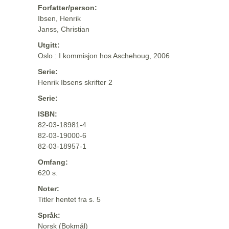
Forfatter/person:
Ibsen, Henrik
Janss, Christian
Utgitt:
Oslo : I kommisjon hos Aschehoug, 2006
Serie:
Henrik Ibsens skrifter 2
Serie:
ISBN:
82-03-18981-4
82-03-19000-6
82-03-18957-1
Omfang:
620 s.
Noter:
Titler hentet fra s. 5
Språk:
Norsk (Bokmål)