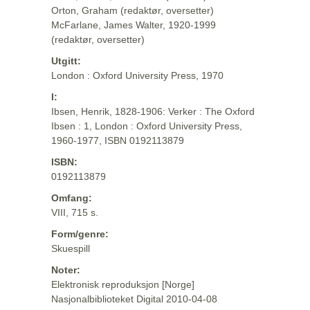
Orton, Graham (redaktør, oversetter)
McFarlane, James Walter, 1920-1999
(redaktør, oversetter)
Utgitt:
London : Oxford University Press, 1970
I:
Ibsen, Henrik, 1828-1906: Verker : The Oxford
Ibsen : 1, London : Oxford University Press,
1960-1977, ISBN 0192113879
ISBN:
0192113879
Omfang:
VIII, 715 s.
Form/genre:
Skuespill
Noter:
Elektronisk reproduksjon [Norge]
Nasjonalbiblioteket Digital 2010-04-08