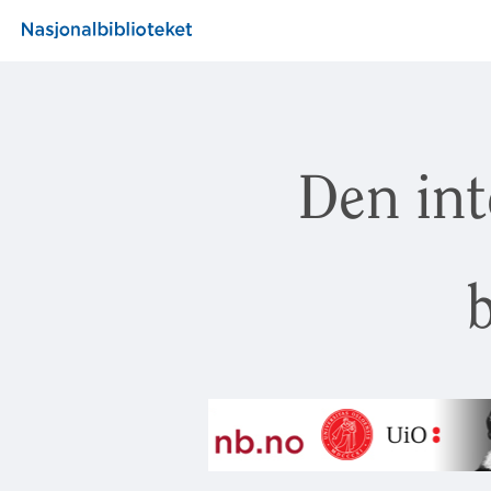
Den int
b