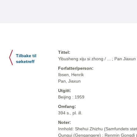
Tittel:
Tilbake til
Yibusheng xiju si zhong / ... ; Pan Jiaxun
søketreff
Forfatter/person:
Ibsen, Henrik
Pan, Jiaxun
Utgitt:
Beijing : 1959
Omfang:
394 s., pl. ill.
Noter:
Innhold: Shehui Zhizhu (Samfundets støt
Qungui (Gengangere) ; Renmin Gongdi (