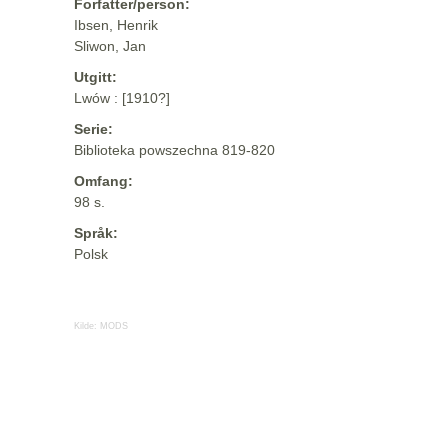
Forfatter/person:
Ibsen, Henrik
Sliwon, Jan
Utgitt:
Lwów : [1910?]
Serie:
Biblioteka powszechna 819-820
Omfang:
98 s.
Språk:
Polsk
Kilde:
MODS