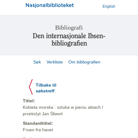
English
Bibliografi
Den internasjonale Ibsen-
bibliografien
Søk
Verkliste
Om bibliografien
Tilbake til
søketreff
Tittel:
Kobieta morska : sztuka w pieciu aktach /
przetoźyt Jan Śliwoń
Standardtittel:
Fruen fra havet