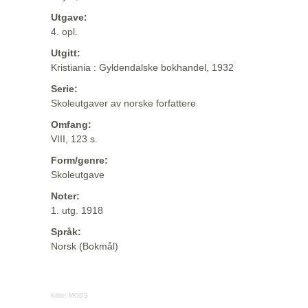
Utgave:
4. opl.
Utgitt:
Kristiania : Gyldendalske bokhandel, 1932
Serie:
Skoleutgaver av norske forfattere
Omfang:
VIII, 123 s.
Form/genre:
Skoleutgave
Noter:
1. utg. 1918
Språk:
Norsk (Bokmål)
Kilde:
MODS