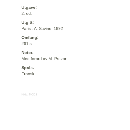
Utgave:
2. ed.
Utgitt:
Paris : A. Savine, 1892
Omfang:
261 s.
Noter:
Med forord av M. Prozor
Språk:
Fransk
Kilde:
MODS