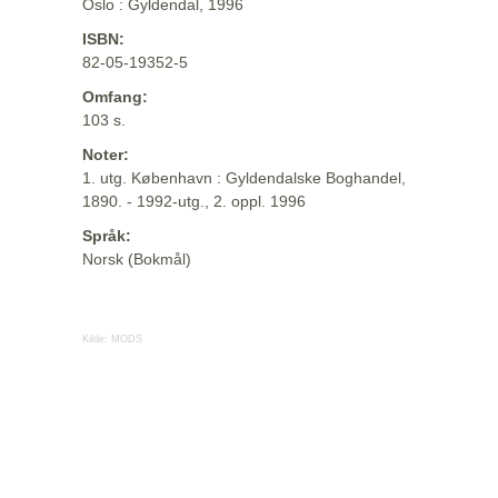
Oslo : Gyldendal, 1996
ISBN:
82-05-19352-5
Omfang:
103 s.
Noter:
1. utg. København : Gyldendalske Boghandel,
1890. - 1992-utg., 2. oppl. 1996
Språk:
Norsk (Bokmål)
Kilde:
MODS