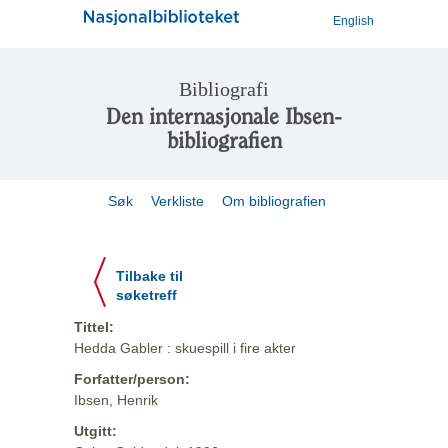
English
Bibliografi
Den internasjonale Ibsen-
bibliografien
Søk
Verkliste
Om bibliografien
Tilbake til
søketreff
Tittel:
Hedda Gabler : skuespill i fire akter
Forfatter/person:
Ibsen, Henrik
Utgitt: