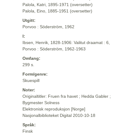
Palola, Katri, 1895-1971 (oversetter)
Palola, Eino, 1885-1951 (oversetter)
Utgitt:
Porvoo : Söderström, 1962
I:
Ibsen, Henrik, 1828-1906: Valitut draamat : 6,
Porvoo : Söderström, 1962-1963
Omfang:
299 s.
Form/genre:
Skuespill
Noter:
Originaltitler: Fruen fra havet ; Hedda Gabler ;
Bygmester Solness
Elektronisk reproduksjon [Norge]
Nasjonalbiblioteket Digital 2010-10-18
Språk:
Finsk