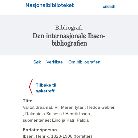
English
Bibliografi
Den internasjonale Ibsen-
bibliografien
Søk
Verkliste
Om bibliografien
Tilbake til
søketreff
Tittel:
Valitut draamat. VI. Meren tytär ; Hedda Gabler
; Rakentaja Solness / Henrik Ibsen ;
suomentaneet Eino ja Katri Palola
Forfatter/person:
Ibsen, Henrik, 1828-1906 (forfatter)