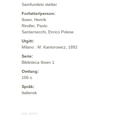
Samfundets støtter
Forfatter/person:
Ibsen, Henrik
Rindler, Paolo
Santarnecchi, Enrico Polese
Utgitt:
Milano : M. Kantorowicz, 1892
Serie:
Biblioteca Ibsen 1
Omfang:
106 s.
Språk:
Italiensk
Kilde:
MODS