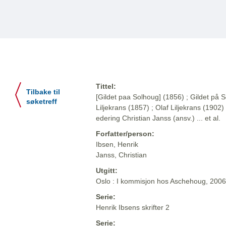
Tittel:
Tilbake til
[Gildet paa Solhoug] (1856) ; Gildet på S
søketreff
Liljekrans (1857) ; Olaf Liljekrans (1902) 
edering Christian Janss (ansv.) ... et al.
Forfatter/person:
Ibsen, Henrik
Janss, Christian
Utgitt:
Oslo : I kommisjon hos Aschehoug, 2006
Serie:
Henrik Ibsens skrifter 2
Serie: