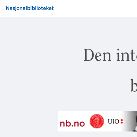
Den int
b