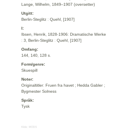
Lange, Wilhelm, 1849–1907 (oversetter)
Utgitt:
Berlin-Steglitz : Quehl, [1907]
I:
Ibsen, Henrik, 1828-1906: Dramatische Werke
: 3, Berlin-Steglitz : Quehl, [1907]
Omfang:
144, 140, 128 s.
Form/genre:
Skuespill
Noter:
Originaltitler: Fruen fra havet ; Hedda Gabler ;
Bygmester Solness
Språk:
Tysk
Kilde:
MODS