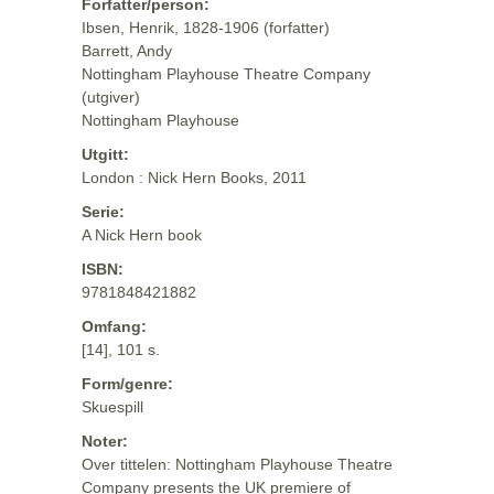
Forfatter/person:
Ibsen, Henrik, 1828-1906 (forfatter)
Barrett, Andy
Nottingham Playhouse Theatre Company
(utgiver)
Nottingham Playhouse
Utgitt:
London : Nick Hern Books, 2011
Serie:
A Nick Hern book
ISBN:
9781848421882
Omfang:
[14], 101 s.
Form/genre:
Skuespill
Noter:
Over tittelen: Nottingham Playhouse Theatre
Company presents the UK premiere of