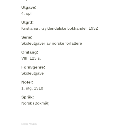
Utgave:
4. opl.
Utgitt:
Kristiania : Gyldendalske bokhandel, 1932
Serie:
Skoleutgaver av norske forfattere
Omfang:
VIII, 123 s.
Form/genre:
Skoleutgave
Noter:
1. utg. 1918
Språk:
Norsk (Bokmål)
Kilde:
MODS