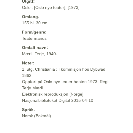
Utgitt:
Oslo : [Oslo nye teater], [1973]
Omfang:
155 bl. 30 cm
Form/genre:
Teatermanus
Omtalt navn:
Mærli, Terje, 1940-
Noter:
1. utg. Christiania : I kommisjon hos Dybwad,
1862
Oppført på Oslo nye teater høsten 1973. Regi:
Terje Mærli
Elektronisk reproduksjon [Norge]
Nasjonalbiblioteket Digital 2015-04-10
Språk:
Norsk (Bokmål)