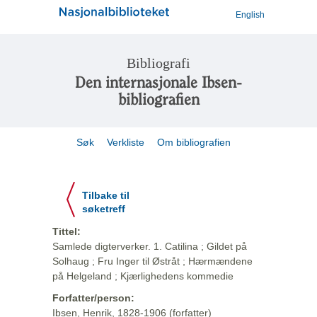
English
Bibliografi
Den internasjonale Ibsen-
bibliografien
Søk
Verkliste
Om bibliografien
Tilbake til
søketreff
Tittel:
Samlede digterverker. 1. Catilina ; Gildet på
Solhaug ; Fru Inger til Østråt ; Hærmændene
på Helgeland ; Kjærlighedens kommedie
Forfatter/person:
Ibsen, Henrik, 1828-1906 (forfatter)