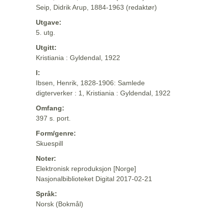
Seip, Didrik Arup, 1884-1963 (redaktør)
Utgave:
5. utg.
Utgitt:
Kristiania : Gyldendal, 1922
I:
Ibsen, Henrik, 1828-1906: Samlede
digterverker : 1, Kristiania : Gyldendal, 1922
Omfang:
397 s. port.
Form/genre:
Skuespill
Noter:
Elektronisk reproduksjon [Norge]
Nasjonalbiblioteket Digital 2017-02-21
Språk:
Norsk (Bokmål)