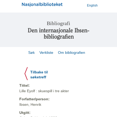
English
Bibliografi
Den internasjonale Ibsen-
bibliografien
Søk
Verkliste
Om bibliografien
Tilbake til
søketreff
Tittel:
Lille Eyolf : skuespill i tre akter
Forfatter/person:
Ibsen, Henrik
Utgitt: