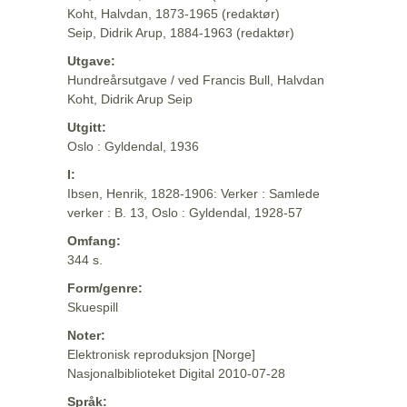
Koht, Halvdan, 1873-1965 (redaktør)
Seip, Didrik Arup, 1884-1963 (redaktør)
Utgave:
Hundreårsutgave / ved Francis Bull, Halvdan
Koht, Didrik Arup Seip
Utgitt:
Oslo : Gyldendal, 1936
I:
Ibsen, Henrik, 1828-1906: Verker : Samlede
verker : B. 13, Oslo : Gyldendal, 1928-57
Omfang:
344 s.
Form/genre:
Skuespill
Noter:
Elektronisk reproduksjon [Norge]
Nasjonalbiblioteket Digital 2010-07-28
Språk: