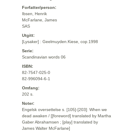
Forfatter/person:
Ibsen, Henrik
McFarlane, James
SAS
Utgitt:
[Lysaker] : Geelmuyden.Kiese, cop.1998
Serie:
Scandinavian words 06
ISBN:
82-7547-025-0
82-996094-6-1
Omfang:
202 s.
Noter:
Engelsk oversettelse s. [105]-[203]: When we
dead awaken / [[foreword] translated by Martha
Gaber Abrahamsen ; [play] translated by
James Walter McFarlane]