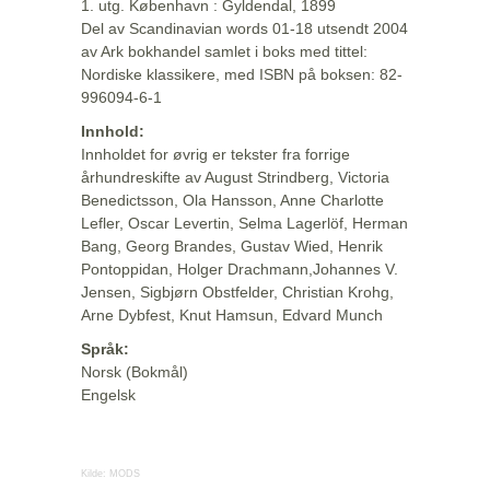
1. utg. København : Gyldendal, 1899
Del av Scandinavian words 01-18 utsendt 2004
av Ark bokhandel samlet i boks med tittel:
Nordiske klassikere, med ISBN på boksen: 82-
996094-6-1
Innhold:
Innholdet for øvrig er tekster fra forrige
århundreskifte av August Strindberg, Victoria
Benedictsson, Ola Hansson, Anne Charlotte
Lefler, Oscar Levertin, Selma Lagerlöf, Herman
Bang, Georg Brandes, Gustav Wied, Henrik
Pontoppidan, Holger Drachmann,Johannes V.
Jensen, Sigbjørn Obstfelder, Christian Krohg,
Arne Dybfest, Knut Hamsun, Edvard Munch
Språk:
Norsk (Bokmål)
Engelsk
Kilde:
MODS