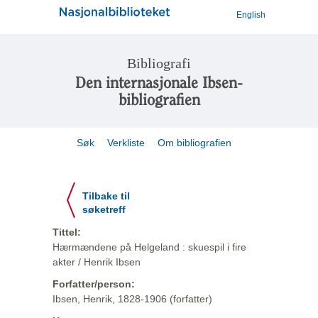
English
Bibliografi
Den internasjonale Ibsen-
bibliografien
Søk
Verkliste
Om bibliografien
Tilbake til
søketreff
Tittel:
Hærmændene på Helgeland : skuespil i fire
akter / Henrik Ibsen
Forfatter/person:
Ibsen, Henrik, 1828-1906 (forfatter)