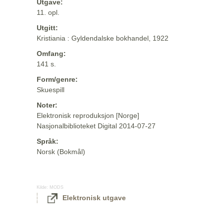
Utgave:
11. opl.
Utgitt:
Kristiania : Gyldendalske bokhandel, 1922
Omfang:
141 s.
Form/genre:
Skuespill
Noter:
Elektronisk reproduksjon [Norge]
Nasjonalbiblioteket Digital 2014-07-27
Språk:
Norsk (Bokmål)
Kilde:
MODS
Elektronisk utgave