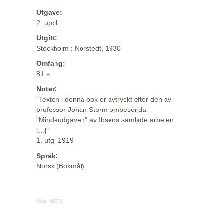
Utgave:
2. uppl.
Utgitt:
Stockholm : Norstedt, 1930
Omfang:
81 s.
Noter:
"Texten i denna bok er avtryckt efter den av
professor Johan Storm ombesörjda
"Mindeudgaven" av Ibsens samlade arbeten
[...]"
1. utg. 1919
Språk:
Norsk (Bokmål)
Kilde:
MODS