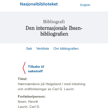
English
Bibliografi
Den internasjonale Ibsen-
bibliografien
Søk
Verkliste
Om bibliografien
Tilbake til
søketreff
Tittel:
Hærmændene på Helgeland / med inledning
och ordförklaringar av Carl G. Laurin
Forfatter/person:
Ibsen, Henrik
Laurin, Carl G.