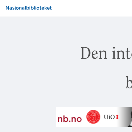
Den int
b