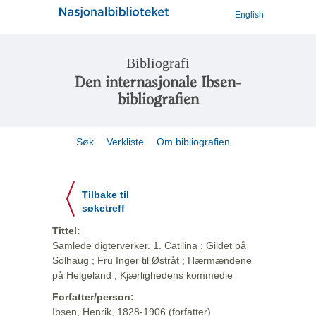
English
Bibliografi
Den internasjonale Ibsen-
bibliografien
Søk
Verkliste
Om bibliografien
Tilbake til
søketreff
Tittel:
Samlede digterverker. 1. Catilina ; Gildet på
Solhaug ; Fru Inger til Østråt ; Hærmændene
på Helgeland ; Kjærlighedens kommedie
Forfatter/person:
Ibsen, Henrik, 1828-1906 (forfatter)