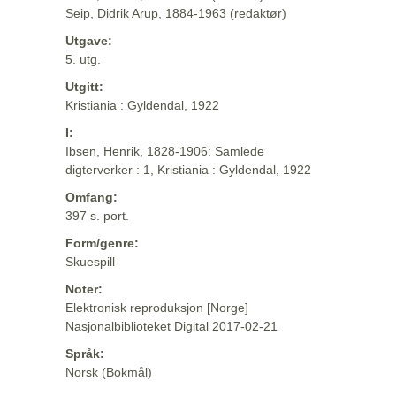
Seip, Didrik Arup, 1884-1963 (redaktør)
Utgave:
5. utg.
Utgitt:
Kristiania : Gyldendal, 1922
I:
Ibsen, Henrik, 1828-1906: Samlede
digterverker : 1, Kristiania : Gyldendal, 1922
Omfang:
397 s. port.
Form/genre:
Skuespill
Noter:
Elektronisk reproduksjon [Norge]
Nasjonalbiblioteket Digital 2017-02-21
Språk:
Norsk (Bokmål)