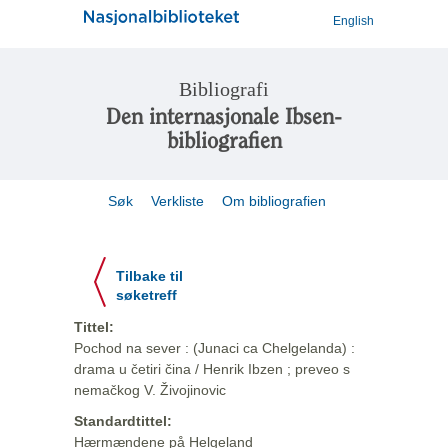
English
Bibliografi
Den internasjonale Ibsen-
bibliografien
Søk
Verkliste
Om bibliografien
Tilbake til
søketreff
Tittel:
Pochod na sever : (Junaci ca Chelgelanda) :
drama u četiri čina / Henrik Ibzen ; preveo s
nemačkog V. Živojinovic
Standardtittel:
Hærmændene på Helgeland