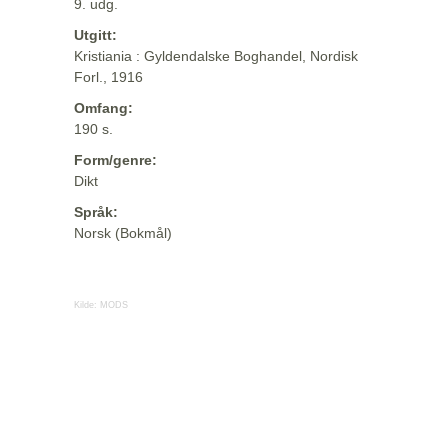
9. udg.
Utgitt:
Kristiania : Gyldendalske Boghandel, Nordisk
Forl., 1916
Omfang:
190 s.
Form/genre:
Dikt
Språk:
Norsk (Bokmål)
Kilde:
MODS