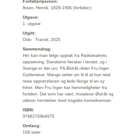
Forfatter/person:
Ibsen, Henrik, 1828-1906 (forfatter)
Utgave:
1. utgave
Utgitt:
Oslo : Transit, 2025
Sammendrag:
Her kan man følge opptak fra Radioteatrets
oppsetning. Danskene hersker i landet, og i
Sverige er det uro. På Østråt råder Fru Inger
Gyldenløve. Mange setter sin lit til at hun skal
reise opprørsfanen og lede Norge til en ny
frihet. Men Fru Inger har hemmeligheter fra
fortiden. Det som har vært, invaderer Østråt og
utløser hendelser med tragiske konsekvenser.
ISBN:
9788275964975
Omfang:
158 sider