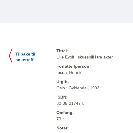
Tittel:
Tilbake til
Lille Eyolf : skuespill i tre akter
søketreff
Forfatter/person:
Ibsen, Henrik
Utgitt:
Oslo : Gyldendal, 1993
ISBN:
82-05-21747-5
Omfang:
73 s.
Noter: