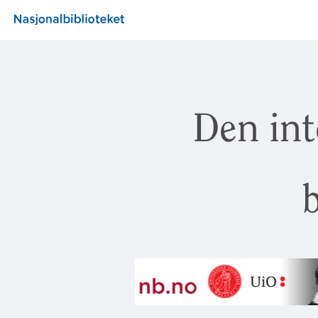
Den int
b