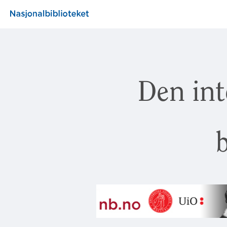
Den int
b