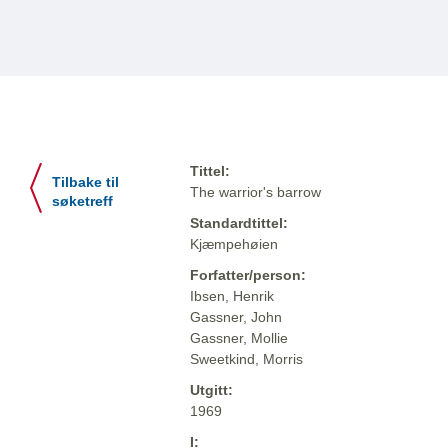
Tittel:
Tilbake til
The warrior's barrow
søketreff
Standardtittel:
Kjæmpehøien
Forfatter/person:
Ibsen, Henrik
Gassner, John
Gassner, Mollie
Sweetkind, Morris
Utgitt:
1969
I: