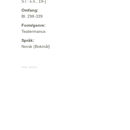
S.l : s.n., 19-]
Omfang:
Bl. 298-339
Form/genre:
Teatermanus
Språk:
Norsk (Bokmål)
Kilde:
MODS